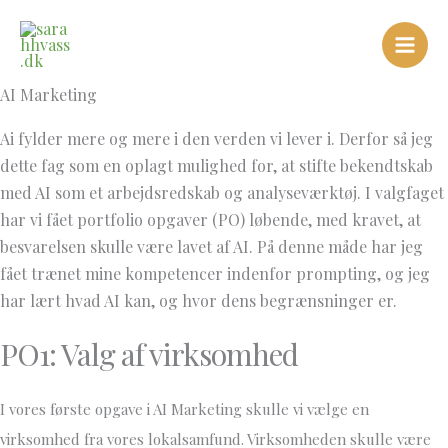
Gå
til
indholdet
AI Marketing
Ai fylder mere og mere i den verden vi lever i. Derfor så jeg
dette fag som en oplagt mulighed for, at stifte bekendtskab
med AI som et arbejdsredskab og analyseværktøj. I valgfaget
har vi fået portfolio opgaver (PO) løbende, med kravet, at
besvarelsen skulle være lavet af AI. På denne måde har jeg
fået trænet mine kompetencer indenfor prompting, og jeg
har lært hvad AI kan, og hvor dens begrænsninger er.
PO1: Valg af virksomhed
I vores første opgave i AI Marketing skulle vi vælge en
virksomhed fra vores lokalsamfund. Virksomheden skulle være