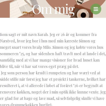
Om mig
Gå
til
indholdet
Som sagt er mit navn Sarah. Jeg er 26 år og kommer fra
Næstved, hvor jeg bor i hus med min kæreste Simon og
meget snart vores hvalp Milo. Simon og jeg købte vores hus
sommeren ’25, og har sidenhen haft travlt med at lande i det,
samtidig med at vi har mange visioner for hvad huset kan
blive til, når vi har sat vores eget præg på det.
Jeg som person har krudt i rumpeten og har svært ved at
sidde stille når først jeg har et projekt i tankerne, hvilket har
resulteret i, at vi allerede i løbet af foråret ’26 er begyndt at
renovere køkken, noget der i min optik ikke kunne vente. Jeg
er glad for at bage og lave mad, så selvfølgelig skulle vi have
vores drømmekøkken hurtigt.